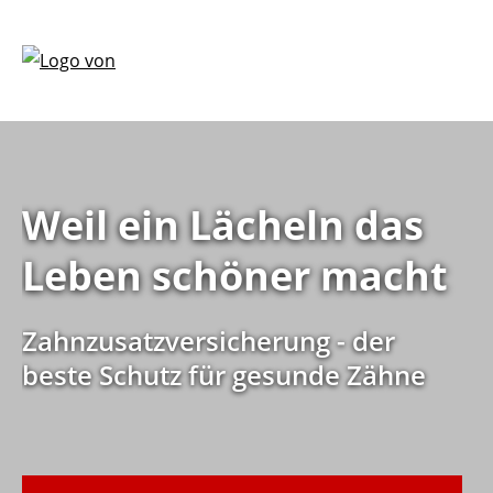
Weil ein Lächeln das
Leben schöner macht
Zahnzusatzversicherung - der
beste Schutz für gesunde Zähne